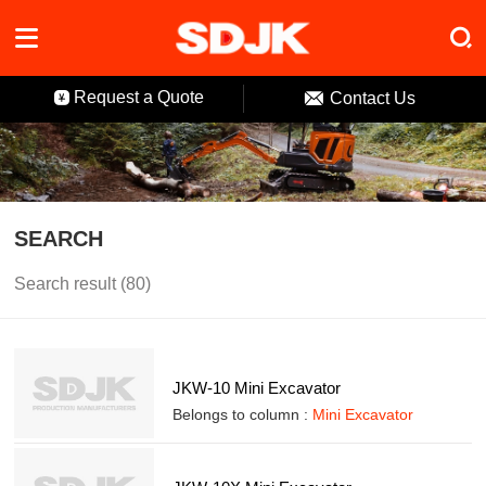



Request a Quote
Contact Us

SEARCH
Search result (80)
JKW-10 Mini Excavator
Belongs to column :
Mini Excavator